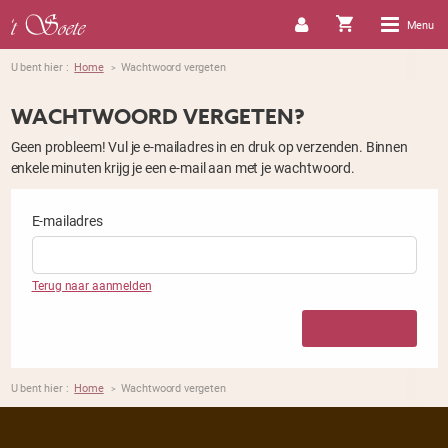
Menu
U bent hier :
Home
Wachtwoord vergeten
>
WACHTWOORD VERGETEN?
Geen probleem! Vul je e-mailadres in en druk op verzenden. Binnen
enkele minuten krijg je een e-mail aan met je wachtwoord.
E-mailadres
Terug naar aanmelden
Verzenden
U bent hier :
Home
Wachtwoord vergeten
>