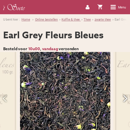
Menu
U bent hier :
Home
Online bestellen
Koffie & thee
Thee
zwarte thee
Earl Grey 
>
>
>
>
>
Earl Grey Fleurs Bleues
Besteld voor
10u00
,
vandaag
verzonden