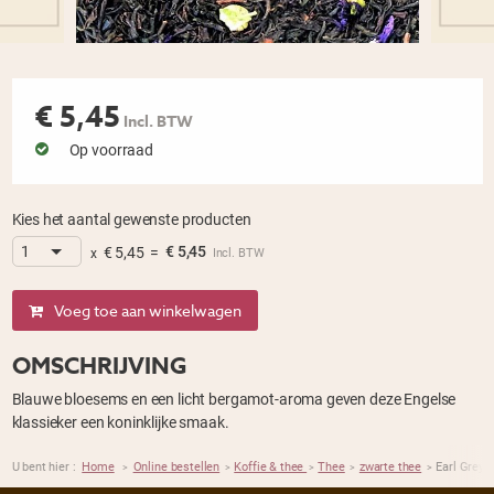
€
5,45
Incl. BTW
Op voorraad
Kies het aantal gewenste producten
€
5,45
=
€
5,45
x
Incl. BTW
Voeg toe aan winkelwagen
OMSCHRIJVING
Blauwe bloesems en een licht bergamot-aroma geven deze Engelse
klassieker een koninklijke smaak.
U bent hier :
Home
Online bestellen
Koffie & thee
Thee
zwarte thee
Earl Grey 
>
>
>
>
>