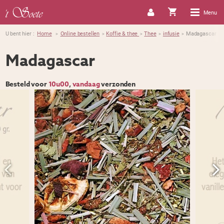
Menu
U bent hier :
Home
Online bestellen
Koffie & thee
Thee
infusie
Madagascar
>
>
>
>
>
Madagascar
Besteld voor
10u00
,
vandaag
verzonden