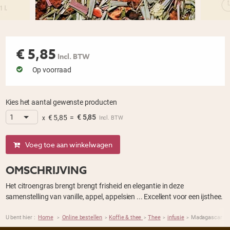
€
5,85
Incl. BTW
Op voorraad
Kies het aantal gewenste producten
€
5,85
=
€
5,85
x
Incl. BTW
Voeg toe aan winkelwagen
OMSCHRIJVING
Het citroengras brengt brengt frisheid en elegantie in deze
samenstelling van vanille, appel, appelsien ... Excellent voor een ijsthee.
U bent hier :
Home
Online bestellen
Koffie & thee
Thee
infusie
Madagascar
>
>
>
>
>