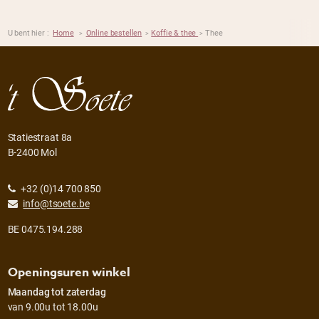
U bent hier :
Home
Online bestellen
Koffie & thee
Thee
>
>
>
Statiestraat 8a
B-2400 Mol
+32 (0)14 700 850
info@tsoete.be
BE 0475.194.288
Openingsuren winkel
Maandag tot zaterdag
van 9.00u tot 18.00u