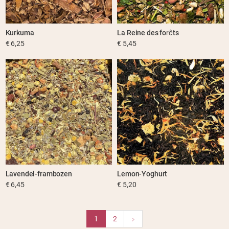
Kurkuma
La Reine des forêts
€ 6,25
€ 5,45
Lavendel-frambozen
Lemon-Yoghurt
€ 6,45
€ 5,20
1
2