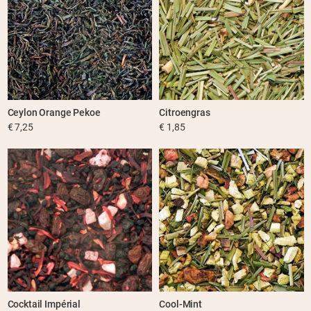
Ceylon Orange Pekoe
Citroengras
€ 7,25
€ 1,85
Cocktail Impérial
Cool-Mint