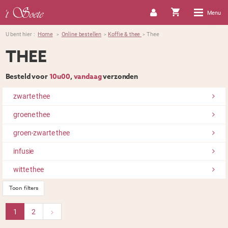
Menu
U bent hier :
Home
Online bestellen
Koffie & thee
Thee
>
>
>
THEE
Besteld voor
10u00
,
vandaag
verzonden
zwarte thee
groene thee
groen-zwarte thee
infusie
witte thee
Toon filters
1
2