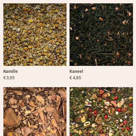
Kamille
Kaneel
€ 3,95
€ 4,85