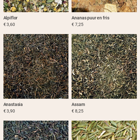
Alpiflor
Ananas puur en fris
€ 3,60
€ 7,25
Anastasia
Assam
€ 3,90
€ 8,25