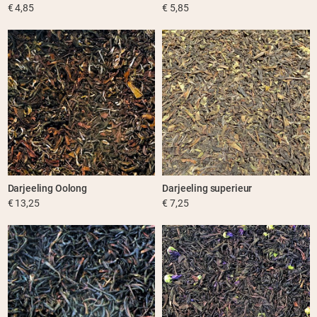
€ 4,85
€ 5,85
Darjeeling Oolong
Darjeeling superieur
€ 13,25
€ 7,25