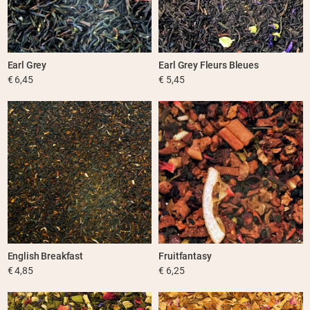
Earl Grey
Earl Grey Fleurs Bleues
€ 6,45
€ 5,45
English Breakfast
Fruitfantasy
€ 4,85
€ 6,25