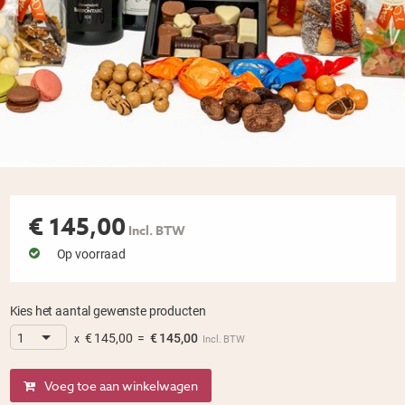
€
145,00
Incl. BTW
Op voorraad
Kies het aantal gewenste producten
€
145,00
=
€
145,00
x
Incl. BTW
Voeg toe aan winkelwagen