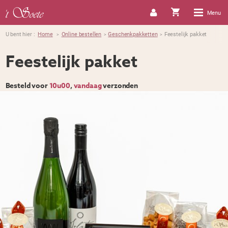
Menu
U bent hier :
Home
Online bestellen
Geschenkpakketten
Feestelijk pakket
>
>
>
Feestelijk pakket
Besteld voor
10u00
,
vandaag
verzonden