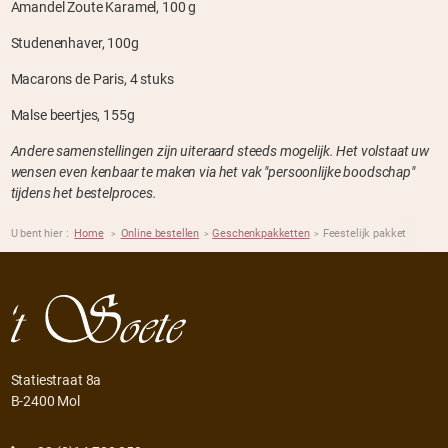
Amandel Zoute Karamel, 100 g
Studenenhaver, 100g
Macarons de Paris, 4 stuks
Malse beertjes, 155g
Andere samenstellingen zijn uiteraard steeds mogelijk. Het volstaat uw
wensen even kenbaar te maken via het vak "persoonlijke boodschap"
tijdens het bestelproces.
U bent hier :
Home
Online bestellen
Geschenkpakketten
Feestelijk pakket
>
>
>
Statiestraat 8a
B-2400 Mol