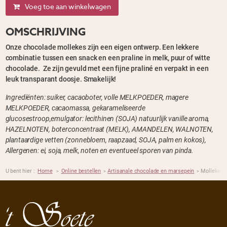
Voeg toe aan winkelwagen
OMSCHRIJVING
Onze chocolade mollekes zijn een eigen ontwerp. Een lekkere
combinatie tussen een snack en een praline in melk, puur of witte
chocolade. Ze zijn gevuld met een fijne praliné en verpakt in een
leuk transparant doosje. Smakelijk!
Ingrediënten: suiker, cacaoboter, volle MELKPOEDER, magere
MELKPOEDER, cacaomassa, gekarameliseerde
glucosestroop,emulgator: lecithinen (SOJA) natuurlijk vanille aroma,
HAZELNOTEN, boterconcentraat (MELK), AMANDELEN, WALNOTEN,
plantaardige vetten (zonnebloem, raapzaad, SOJA, palm en kokos),
Allergenen: ei, soja, melk, noten en eventueel sporen van pinda.
U bent hier :
Home
Online bestellen
Artisanale chocolade en marsepein
Mollekes i
>
>
>