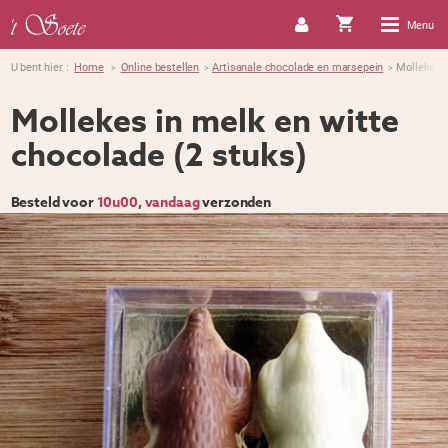
Menu
U bent hier :
Home
Online bestellen
Artisanale chocolade en marsepein
Mollekes i
>
>
>
Mollekes in melk en witte
chocolade (2 stuks)
Besteld voor
10u00
,
vandaag
verzonden