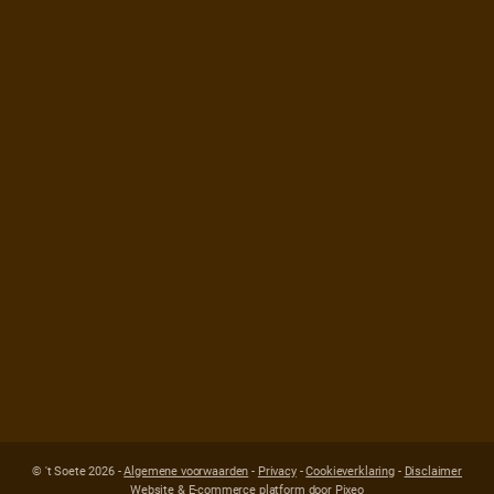
© 't Soete 2026 -
Algemene voorwaarden
-
Privacy
-
Cookieverklaring
-
Disclaimer
Website & E-commerce platform door Pixeo