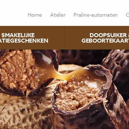
Home
Atelier
Praline-automaten
O
SMAKELIJKE
DOOPSUIKER 
ATIEGESCHENKEN
GEBOORTEKAAR