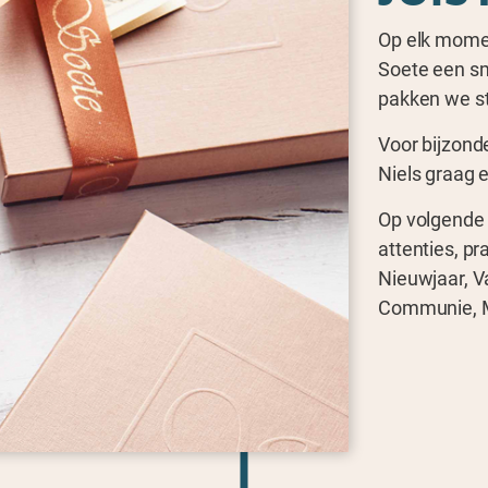
Op elk moment
Soete een sm
pakken we sti
Voor bijzond
Niels graag 
Op volgende
attenties, pr
Nieuwjaar, V
Communie, Mo