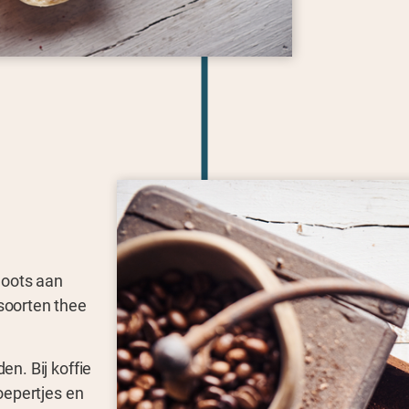
hoots aan
soorten thee
n. Bij koffie
oepertjes en