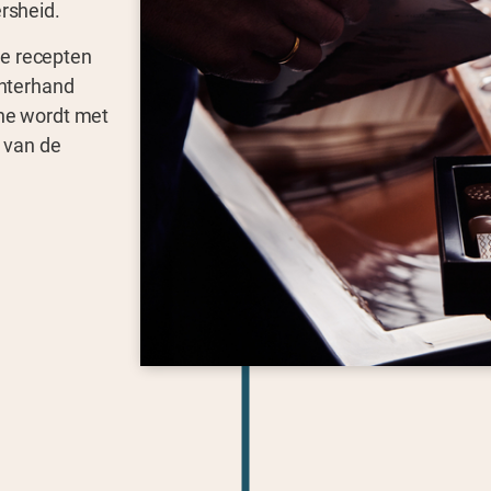
ersheid.
we recepten
chterhand
ine wordt met
 van de