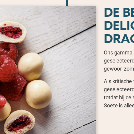
DE B
DELI
DRA
Ons gamma v
geselecteerde
gewoon zoma
Als kritische
geselecteerde
totdat hij de
Soete is all