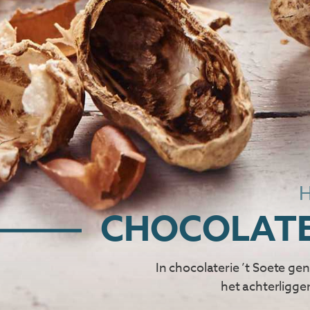
H
CHOCOLATE
In chocolaterie ’t Soete ge
het achterligge