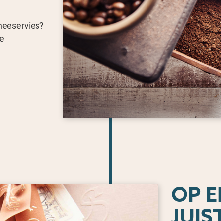
theeservies?
de
OP 
JUIS