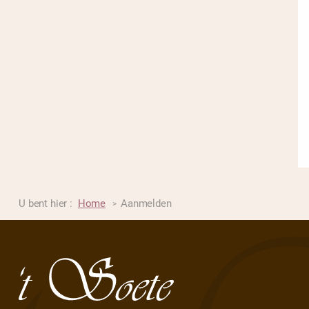
U bent hier :
Home
Aanmelden
>